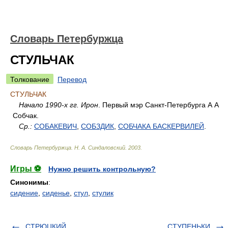
Словарь Петербуржца
СТУЛЬЧАК
Толкование
Перевод
СТУЛЬЧАК
Начало 1990-х гг. Ирон
. Первый мэр Санкт-Петербурга А А
Собчак.
Ср.:
СОБАКЕВИЧ
,
СОБЗДИК
,
СОБЧАКА БАСКЕРВИЛЕЙ
.
Словарь Петербуржца
.
Н. А. Синдаловский
.
2003
.
Игры ⚽
Нужно решить контрольную?
Синонимы
:
сидение
,
сиденье
,
стул
,
стулик
СТРЮЦКИЙ
СТУПЕНЬКИ