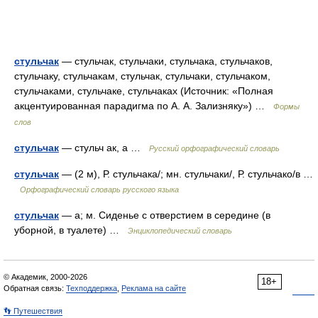
стульчак
— стульчак, стульчаки, стульчака, стульчаков,
стульчаку, стульчакам, стульчак, стульчаки, стульчаком,
стульчаками, стульчаке, стульчаках (Источник: «Полная
акцентуированная парадигма по А. А. Зализняку») …
Формы
слов
стульчак
— стульч ак, а …
Русский орфографический словарь
стульчак
— (2 м), Р. стульчака/; мн. стульчаки/, Р. стульчако/в …
Орфографический словарь русского языка
стульчак
— а; м. Сиденье с отверстием в середине (в
уборной, в туалете) …
Энциклопедический словарь
© Академик, 2000-2026
18+
Обратная связь:
Техподдержка
,
Реклама на сайте
👣 Путешествия